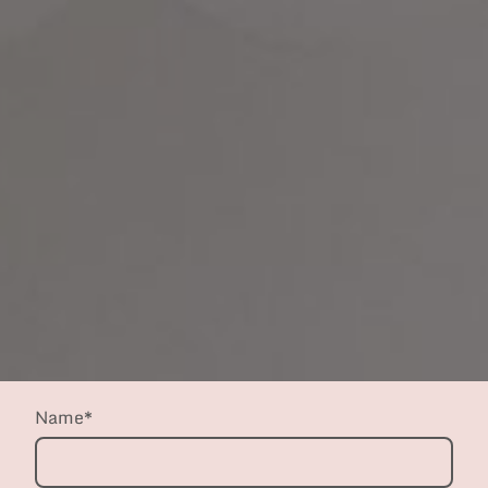
Name
*